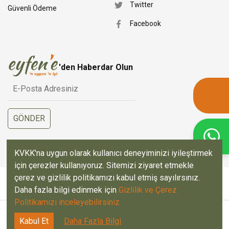
Twitter
Güvenli Ödeme
Facebook
'den Haberdar Olun
KVKK'na uygun olarak kullanıcı deneyiminizi iyileştirmek
için çerezler kullanıyoruz. Sitemizi ziyaret etmekle
çerez ve gizlilik politikamızı kabul etmiş sayılırsınız.
Daha fazla bilgi edinmek için
Gizlilik ve Çerez
Politikamızı inceleyebilirsiniz.
Copyright © EYFENE 2026 | Her Hakkı Saklıdır.
Kabul Et
Daha Fazla Bilgi
Web Tasarım
Teknobay