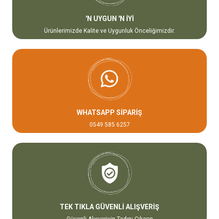
'N UYGUN 'N İYİ
Ürünlerimizde Kalite ve Uygunluk Önceliğimizdir.
WHATSAPP SİPARİŞ
0549 585 6257
TEK TIKLA GÜVENLİ ALIŞVERİŞ
Güvenli Alışverişin Tadını Çıkarın